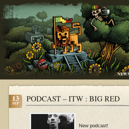
NEW
13
PODCAST – ITW : BIG RED
SEP
New podcast!