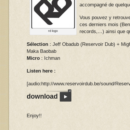
accompagné de quelque
Vous pouvez y retrouv
ces derniers mois (Be
records,…) ainsi que q
rd logo
Sélection
: Jeff Obadub (Reservoir Dub) + Mig
Maka Baobab
Micro
: Ichman
Listen here :
[audio:http://www.reservoirdub.be/sound/Res
download
Enjoy!!