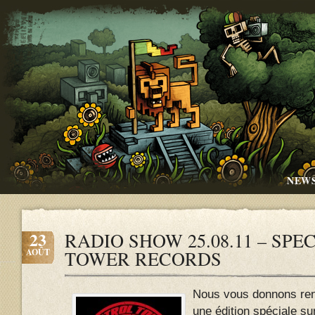
NEW
23
RADIO SHOW 25.08.11 – SP
AOÛT
TOWER RECORDS
Nous vous donnons ren
une édition spéciale su