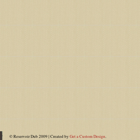
© Reservoir Dub 2009 | Created by
Get a Custom Design
.