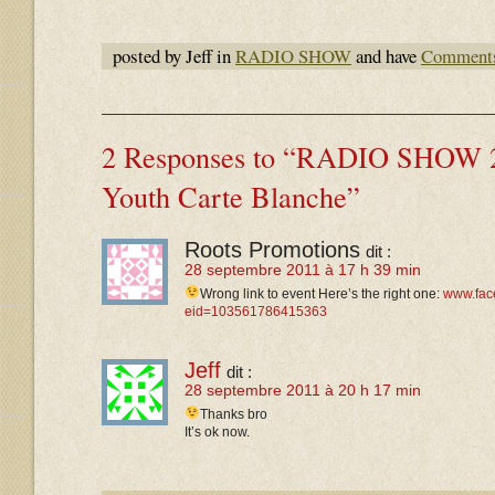
posted by Jeff in
RADIO SHOW
and have
Comments
2 Responses to “RADIO SHOW 29
Youth Carte Blanche”
Roots Promotions
dit :
28 septembre 2011 à 17 h 39 min
Wrong link to event
Here’s the right one:
www.fac
eid=103561786415363
Jeff
dit :
28 septembre 2011 à 20 h 17 min
Thanks bro
It’s ok now.