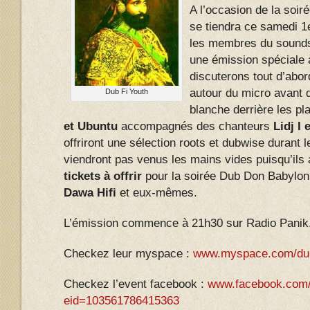
A l’occasion de la soir
se tiendra ce samedi 1e
les membres du soun
une émission spéciale 
discuterons tout d’abor
autour du micro avant 
Dub Fi Youth
blanche derrière les pl
et Ubuntu
accompagnés des chanteurs
Lidj I
offriront une sélection roots et dubwise durant le
viendront pas venus les mains vides puisqu’ils
tickets à offrir
pour la soirée Dub Don Babylo
Dawa Hifi
et eux-mêmes.
L’émission commence à 21h30 sur Radio Panik
Checkez leur myspace :
www.myspace.com/dub
Checkez l’event facebook :
www.facebook.com/
eid=103561786415363