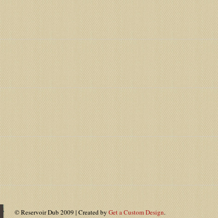
© Reservoir Dub 2009 | Created by
Get a Custom Design
.