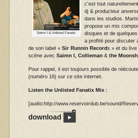
c’est tout naturellemen
dj & producteur anvers
dans les studios. Marti
propose un mix compos
disques et de quelques
Saimn I & Unlisted Fanatic
a profité pour discuter
de son label «
Sir Runnin Record
s » et du live 
scène avec
Saimn I, Collieman
&
the Moonsh
Pour rappel, il est toujours possible de réécou
(numéro 16) sur ce site internet.
Listen the Unlisted Fanatix Mix :
[audio:http://www.reservoirdub.be/sound/Rese
download