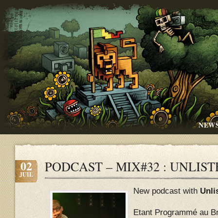
NEW
02
PODCAST – MIX#32 : UNLIST
JUIL
New podcast with
Unli
Etant Programmé au Br