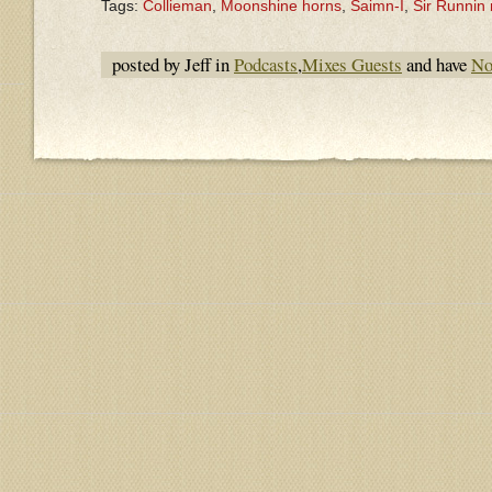
Tags:
Collieman
,
Moonshine horns
,
Saimn-I
,
Sir Runnin
posted by Jeff in
Podcasts
,
Mixes Guests
and have
No