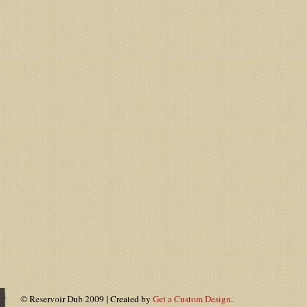
© Reservoir Dub 2009 | Created by
Get a Custom Design
.